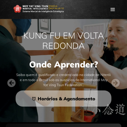
KUNG FU EM VOLTA
REDONDA
Onde Aprender?
Saiba quem é qualificado e credenciado na cidade de Niterói
e em todo o Brasil sob os auspícios da International Moy
Yat Ving Tsun Federation…
Horários & Agendamento